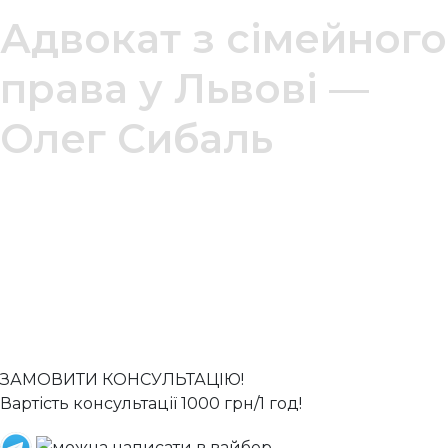
Адвокат з сімейного
права у Львові —
Олег Сибаль
Сімейний адвокат Олег Сибаль у Львові
надає
професійну правову допомогу у справах, пов'язаних
з розлученням, стягненням аліментів, поділом
майна подружжя, позбавленням батьківських прав
та укладенням шлюбних договорів. Досвід понад 19
років, 94% успішних справ, консультація 24/7.
ЗАМОВИТИ КОНСУЛЬТАЦІЮ!
Вартість консультації 1000 грн/1 год!