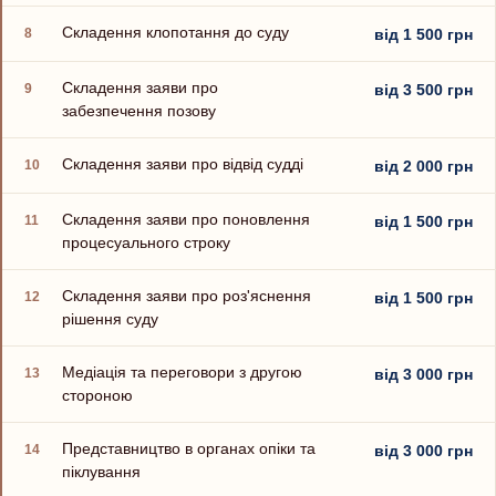
Складення клопотання до суду
8
від 1 500 грн
Складення заяви про
9
від 3 500 грн
забезпечення позову
Складення заяви про відвід судді
10
від 2 000 грн
Складення заяви про поновлення
11
від 1 500 грн
процесуального строку
Складення заяви про роз'яснення
12
від 1 500 грн
рішення суду
Медіація та переговори з другою
13
від 3 000 грн
стороною
Представництво в органах опіки та
14
від 3 000 грн
піклування