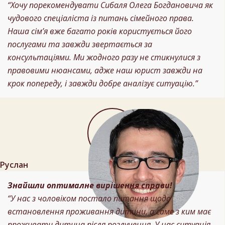
“Хочу порекомендувати Сибаля Олега Богдановича як
чудового спеціаліста із питань сімейного права.
Наша сім’я вже багато років користується його
послугами та завжди звертається за
консультаціями. Ми жодного разу не стикнулися з
правовими нюансами, адже наш юрист завжди на
крок попереду, і завжди добре аналізує ситуацію.”
Руслан
Знайшли оптималне вирішення справи!
“У нас з чоловіком постало питання щодо
встановлення проживання дитини, а саме з ким має
проживати дитина після розлучення. У нас ситуація