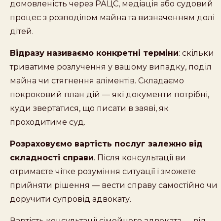
домовленість через РАЦС, медіація або судовий
процес з розподілом майна та визначенням долі
дітей.
Відразу називаємо конкретні терміни
: скільки
триватиме розлучення у вашому випадку, поділ
майна чи стягнення аліментів. Складаємо
покроковий план дій — які документи потрібні,
куди звертатися, що писати в заяві, як
проходитиме суд.
Розраховуємо вартість послуг залежно від
складності справи
. Після консультації ви
отримаєте чітке розуміння ситуації і зможете
прийняти рішення — вести справу самостійно чи
доручити супровід адвокату.
Вартість консультації сімейного адвоката — від