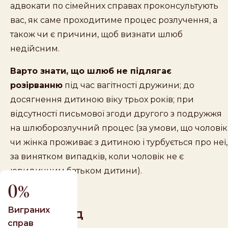
адвокати по сімейних справах проконсультують
вас, як саме проходитиме процес розлучення, а
також чи є причини, щоб визнати шлюб
недійсним.
Варто знати, що шлюб не підлягає
розірванню
під час вагітності дружини; до
досягнення дитиною віку трьох років; при
відсутності письмової згоди другого з подружжя
на шлюборозлучний процес (за умови, що чоловік
чи жінка проживає з дитиною і турбується про неї,
за винятком випадків, коли чоловік не є
юридичним батьком дитини).
0
Виграних
Наш досвід
справ