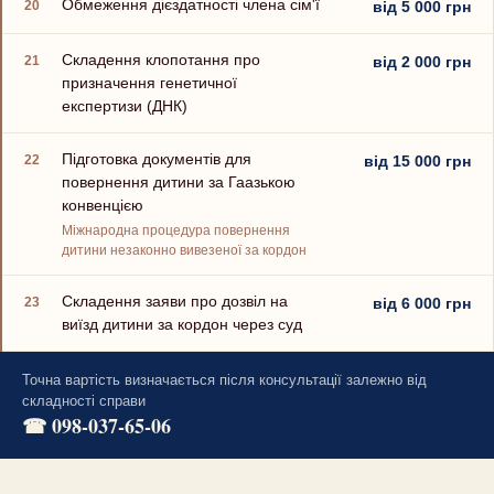
Обмеження дієздатності члена сім'ї
20
від 5 000 грн
Складення клопотання про
21
від 2 000 грн
призначення генетичної
експертизи (ДНК)
Підготовка документів для
22
від 15 000 грн
повернення дитини за Гаазькою
конвенцією
Міжнародна процедура повернення
дитини незаконно вивезеної за кордон
Складення заяви про дозвіл на
23
від 6 000 грн
виїзд дитини за кордон через суд
Точна вартість визначається після консультації залежно від
складності справи
☎ 098-037-65-06