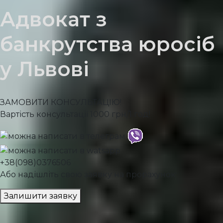
Адвокат з
банкрутства юросіб
у Львові
ЗАМОВИТИ КОНСУЛЬТАЦІЮ!
Вартість консультації 1000 грн/1 год!
+38(098)0376506
Або надішліть свою заявку на прорахунок:
Залишити заявку