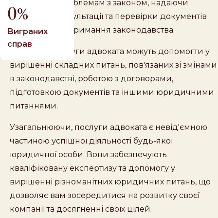
запобіганні проблемам з законом, надаючи
0
регулярні консультації та перевірки документів
на предмет дотримання законодавства.
Виграних
справ
І, нарешті, послуги адвоката можуть допомогти у
вирішенні складних питань, пов'язаних зі змінами
в законодавстві, роботою з договорами,
підготовкою документів та іншими юридичними
питаннями.
Узагальнюючи, послуги адвоката є невід'ємною
частиною успішної діяльності будь-якої
юридичної особи. Вони забезпечують
кваліфіковану експертизу та допомогу у
вирішенні різноманітних юридичних питань, що
дозволяє вам зосередитися на розвитку своєї
компанії та досягненні своїх цілей.