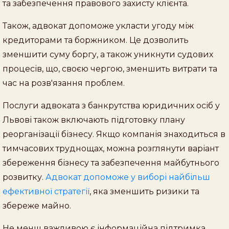
та забезпечення правового захисту клієнта.
Також, адвокат допоможе укласти угоду між
кредиторами та боржником. Це дозволить
зменшити суму боргу, а також уникнути судових
процесів, що, своєю чергою, зменшить витрати та
час на розв'язання проблем.
Послуги адвоката з банкрутства юридичних осіб у
Львові також включають підготовку плану
реорганізації бізнесу. Якщо компанія знаходиться в
тимчасових труднощах, можна розглянути варіант
збереження бізнесу та забезпечення майбутнього
розвитку.
Адвокат допоможе у виборі найбільш
ефективної стратегії
, яка зменшить ризики та
збереже майно.
Не менш важливою є інформаційна підтримка