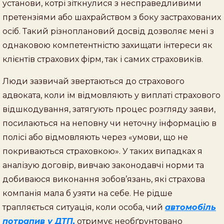
установи, котрі зіткнулися з несправедливими
претензіями або шахрайством з боку застрахованих
осіб. Такий різноплановий досвід дозволяє мені з
однаковою компетентністю захищати інтереси як
клієнтів страхових фірм, так і самих страховиків.
Люди зазвичай звертаються до страхового
адвоката, коли їм відмовляють у виплаті страхового
відшкодування, затягують процес розгляду заяви,
посилаються на неповну чи неточну інформацію в
полісі або відмовляють через «умови, що не
покриваються страховкою». У таких випадках я
аналізую договір, вивчаю законодавчі норми та
добиваюся виконання зобов’язань, які страхова
компанія мала б узяти на себе. Не рідше
трапляється ситуація, коли особа, чий
автомобіль
потрапив у ДТП,
отримує необґрунтовано