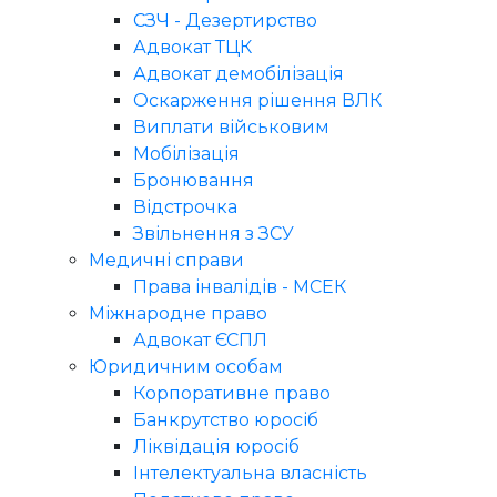
СЗЧ - Дезертирство
Адвокат ТЦК
Адвокат демобілізація
Оскарження рішення ВЛК
Виплати військовим
Мобілізація
Бронювання
Відстрочка
Звільнення з ЗСУ
Медичні справи
Права інвалідів - МСЕК
Міжнародне право
Адвокат ЄСПЛ
Юридичним особам
Корпоративне право
Банкрутство юросіб
Ліквідація юросіб
Інтелектуальна власність