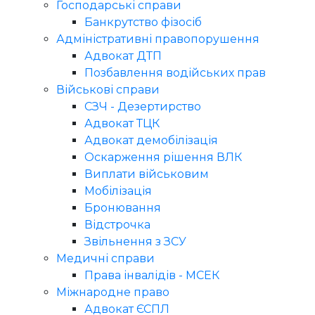
Господарські справи
Банкрутство фізосіб
Адміністративні правопорушення
Адвокат ДТП
Позбавлення водійських прав
Військові справи
СЗЧ - Дезертирство
Адвокат ТЦК
Адвокат демобілізація
Оскарження рішення ВЛК
Виплати військовим
Мобілізація
Бронювання
Відстрочка
Звільнення з ЗСУ
Медичні справи
Права інвалідів - МСЕК
Міжнародне право
Адвокат ЄСПЛ